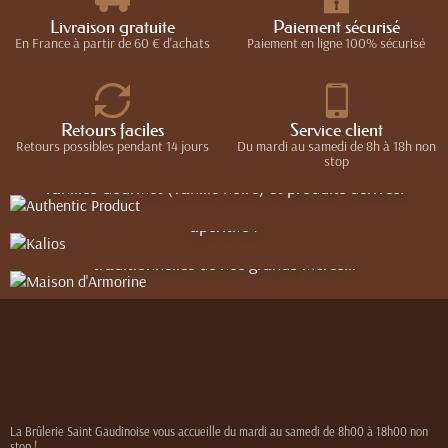
Livraison gratuite
Paiement sécurisé
En France à partir de 60 € d'achats
Paiement en ligne 100% sécurisé
Authentic Product
Retours faciles
Service client
Maison d'Armorine
C’est à tous les Gourmets et gourmands qu’Authentic
Kalios
Retours possibles pendant 14 jours
Du mardi au samedi de 8h à 18h non
stop
Products souhaite proposer sa plus belle sélection de
vanilles Gourmet (vanille noire) et produits dérivés.
Le savoureux mariage d’une recette originale d’un sablé
Le meilleur du terroir Grec pour accompagner vos plats et
Breton pur beurre ou 100% blé noir, et de la fameuse crème
apéritifs !
de Salidou au beurre frais salé, issue de recettes
traditionnelles de nos grands-mères…
La Brûlerie Saint Gaudinoise vous accueille du mardi au samedi de 8h00 à 18h00 non
stop !