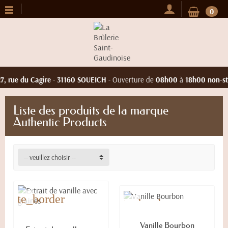
0
7, rue du Cagire
-
31160 SOUEICH
- Ouverture de
08h00
à
18h00 non-st
Liste des produits de la marque
Authentic Products
-- veuillez choisir --
vorite_border
favorite_border
EN STOCK
EN STOCK
Vanille Bourbon