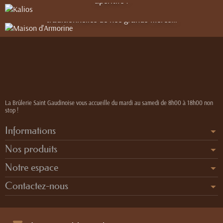
apéritifs !
de Salidou au beurre frais salé, issue de recettes
traditionnelles de nos grands-mères…
La Brûlerie Saint Gaudinoise vous accueille du mardi au samedi de 8h00 à 18h00 non
stop !
Informations
Nos produits
Notre espace
Contactez-nous