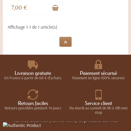
7,00 €
Affichage 1-1 de 1 article(s)
Livraison gratuite
Paiement sécurisé
En France à partir de 60 € d'achats
Paiement en ligne 100% sécurisé
Authentic Product
Retours faciles
Service client
Maison d'Armorine
C’est à tous les Gourmets et gourmands qu’Authentic
Kalios
Retours possibles pendant 14 jours
Du mardi au samedi de 8h à 18h non
stop
Products souhaite proposer sa plus belle sélection de
vanilles Gourmet (vanille noire) et produits dérivés.
Le savoureux mariage d’une recette originale d’un sablé
Le meilleur du terroir Grec pour accompagner vos plats et
Breton pur beurre ou 100% blé noir, et de la fameuse crème