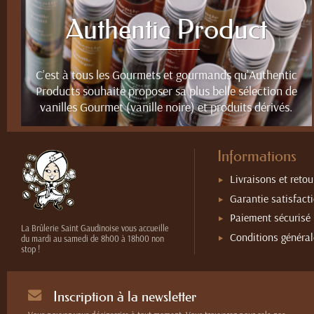
Authentic Product
C’est à tous les Gourmets et gourmands qu’Authentic
Products souhaite proposer sa plus belle sélection de
vanilles Gourmet (vanille noire) et produits dérivés.
Informations
Livraisons et retou
Garantie satisfact
Paiement sécurisé
La Brûlerie Saint Gaudinoise vous accueille
Conditions généra
du mardi au samedi de 8h00 à 18h00 non
stop !
Inscription à la newsletter