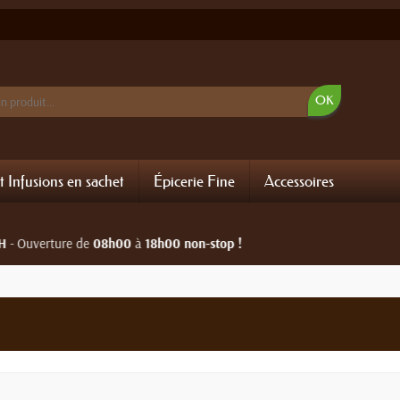
OK
t Infusions en sachet
Épicerie Fine
Accessoires
uverture de
08h00
à
18h00 non-stop !