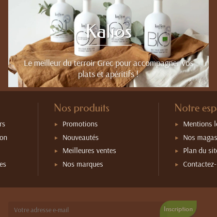
Kalios
Le meilleur du terroir Grec pour accompagner vos
plats et apéritifs !
Nos produits
Notre es
rs
Promotions
Mentions l
ion
Nouveautés
Nos magas
Meilleures ventes
Plan du sit
les
Nos marques
Contactez