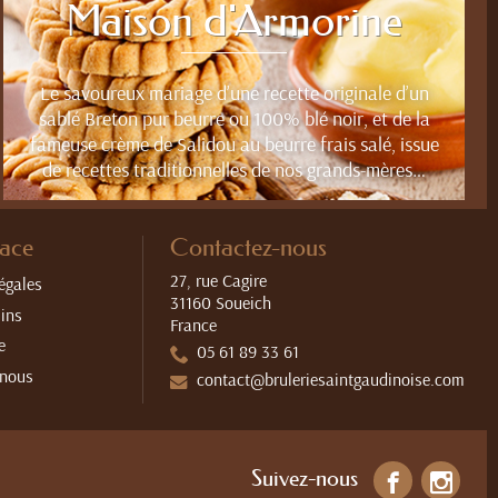
Maison d'Armorine
Le savoureux mariage d’une recette originale d’un
sablé Breton pur beurre ou 100% blé noir, et de la
fameuse crème de Salidou au beurre frais salé, issue
de recettes traditionnelles de nos grands-mères…
pace
Contactez-nous
27, rue Cagire
égales
31160 Soueich
ins
France
e
05 61 89 33 61
-nous
contact@bruleriesaintgaudinoise.com
Suivez-nous