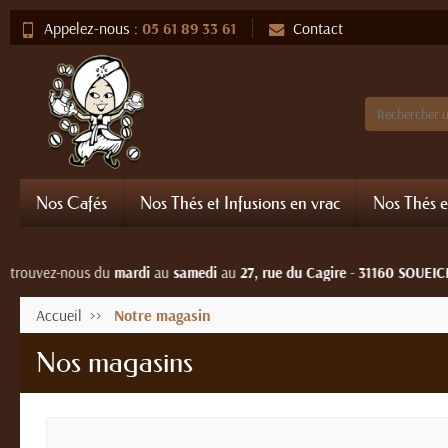
Appelez-nous :
05 61 89 33 61
Contact
Nos Cafés
Nos Thés et Infusions en vrac
Nos Thés e
uvez-nous du
mardi
au
samedi
au
27, rue du Cagire
-
31160 SOUEICH
- O
Accueil
Notre magasin
Nos magasins