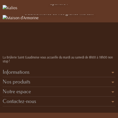
Breton pur beurre ou 100% blé noir, et de la fameuse crème
apéritifs !
de Salidou au beurre frais salé, issue de recettes
traditionnelles de nos grands-mères…
La Brûlerie Saint Gaudinoise vous accueille du mardi au samedi de 8h00 à 18h00 non
stop !
Informations
Nos produits
Notre espace
Contactez-nous