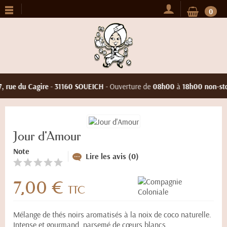
0
, rue du Cagire
-
31160 SOUEICH
- Ouverture de
08h00
à
18h00 non-sto
Jour d'Amour
Note
Lire les avis (0)
7,00 €
TTC
Mélange de thés noirs aromatisés à la noix de coco naturelle.
Intense et gourmand, parsemé de cœurs blancs.