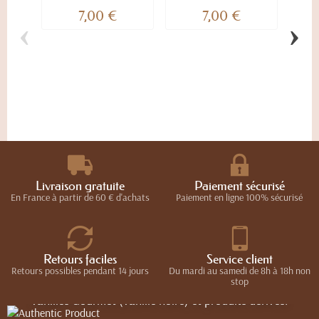
7,00 €
7,00 €
‹
›
Ma
Livraison gratuite
Paiement sécurisé
En France à partir de 60 € d'achats
Paiement en ligne 100% sécurisé
Authentic Product
Retours faciles
Service client
Maison d'Armorine
C’est à tous les Gourmets et gourmands qu’Authentic
Kalios
Retours possibles pendant 14 jours
Du mardi au samedi de 8h à 18h non
stop
Products souhaite proposer sa plus belle sélection de
vanilles Gourmet (vanille noire) et produits dérivés.
Le savoureux mariage d’une recette originale d’un sablé
Le meilleur du terroir Grec pour accompagner vos plats et