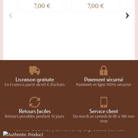
7,00 €
7,00 €
‹
›
Bal
Livraison gratuite
Paiement sécurisé
En France à partir de 60 € d'achats
Paiement en ligne 100% sécurisé
Authentic Product
Retours faciles
Service client
Maison d'Armorine
C’est à tous les Gourmets et gourmands qu’Authentic
Kalios
Retours possibles pendant 14 jours
Du mardi au samedi de 8h à 18h non
stop
Products souhaite proposer sa plus belle sélection de
vanilles Gourmet (vanille noire) et produits dérivés.
Le savoureux mariage d’une recette originale d’un sablé
Le meilleur du terroir Grec pour accompagner vos plats et