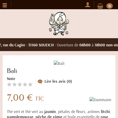
0
, rue du Cagire
-
31160 SOUEICH
- Ouverture de
08h00
à
18h00 non-sto
Bali
Note
Lire les avis (0)
7,00 €
TTC
Thé vert et thé vert au
jasmin
, pétales de fleurs, arômes
litchi
,
pamplemousse
,
pêche de vigne
et huile essentielle de
rose
.