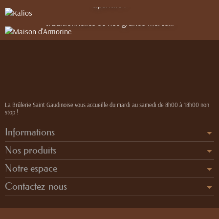
Breton pur beurre ou 100% blé noir, et de la fameuse crème
apéritifs !
de Salidou au beurre frais salé, issue de recettes
traditionnelles de nos grands-mères…
La Brûlerie Saint Gaudinoise vous accueille du mardi au samedi de 8h00 à 18h00 non
stop !
Informations
Nos produits
Notre espace
Contactez-nous