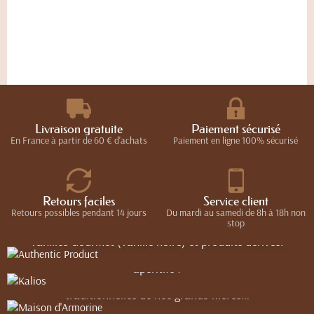
Re
Livraison gratuite
Paiement sécurisé
En France à partir de 60 € d'achats
Paiement en ligne 100% sécurisé
Authentic Product
Retours faciles
Service client
Maison d'Armorine
C’est à tous les Gourmets et gourmands qu’Authentic
Kalios
Retours possibles pendant 14 jours
Du mardi au samedi de 8h à 18h non
stop
Products souhaite proposer sa plus belle sélection de
vanilles Gourmet (vanille noire) et produits dérivés.
Le savoureux mariage d’une recette originale d’un sablé
Le meilleur du terroir Grec pour accompagner vos plats et
Breton pur beurre ou 100% blé noir, et de la fameuse crème
apéritifs !
de Salidou au beurre frais salé, issue de recettes
traditionnelles de nos grands-mères…