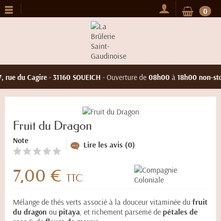
0
, rue du Cagire
-
31160 SOUEICH
- Ouverture de
08h00
à
18h00 non-sto
Fruit du Dragon
Note
Lire les avis (0)
7,00 €
TTC
Mélange de thés verts associé à la douceur vitaminée du
fruit
du dragon
ou
pitaya
, et richement parsemé de
pétales de