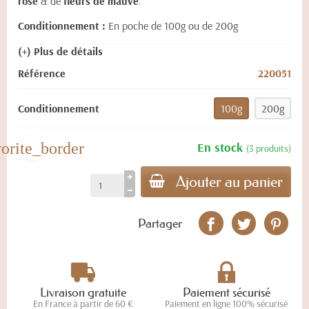
rose
& de
fleurs de mauve
.
Conditionnement :
En poche de 100g ou de 200g
(+) Plus de détails
Référence
220051
Conditionnement
100g
200g
vorite_border
En stock
(3 produits)
Ajouter au panier
Partager
Livraison gratuite
Paiement sécurisé
En France à partir de 60 €
Paiement en ligne 100% sécurisé